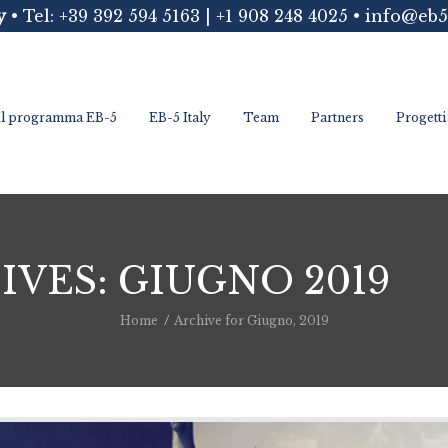
y
• Tel: +39 392 594 5163 | +1 908 248 4025 •
info@eb5
Il programma EB-5
EB-5 Italy
Team
Partners
Progetti
VES: GIUGNO 2019
Home
Archive for Giugno, 2019